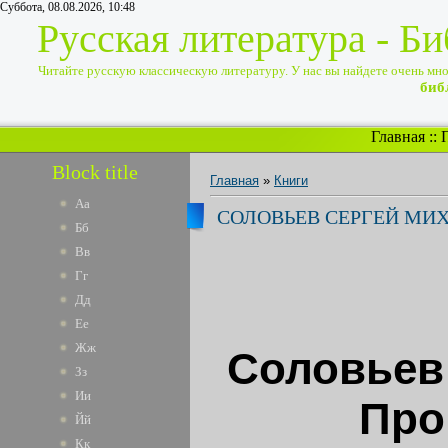
Суббота, 08.08.2026, 10:48
Русская литература - Б
Читайте русскую классическую литературу. У нас вы найдете очень много
биб
Главная
::
Block title
Главная
»
Книги
Аа
СОЛОВЬЕВ СЕРГЕЙ МИХ
Бб
Вв
Гг
Дд
Ее
Жж
Соловьев
Зз
Ии
Про
Йй
Кк