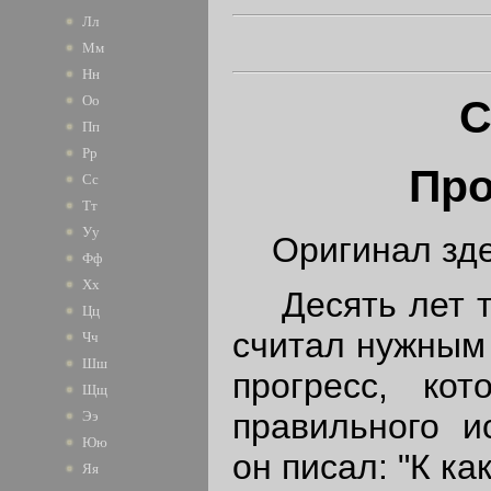
Лл
Мм
Нн
С
Оо
Пп
Рр
Про
Сс
Тт
Уу
Оригинал зде
Фф
Хх
Десять лет то
Цц
считал нужным 
Чч
Шш
прогресс, ко
Щщ
правильного и
Ээ
Юю
он писал: "К к
Яя