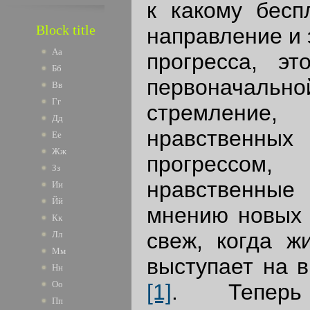
к какому бесп
Block title
направление и 
Аа
прогресса, эт
Бб
первоначаль
Вв
Гг
стремление
Дд
нравственны
Ее
Жж
прогрессом,
Зз
нравственные
Ии
Йй
мнению новых б
Кк
свеж, когда жи
Лл
Мм
выступает на 
Нн
Оо
[1]
. Теперь 
Пп