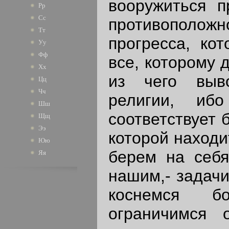
вооружиться п
Рр
Сс
противополож
Тт
прогресса, ко
Уу
Фф
все, которому 
Хх
из чего выво
Цц
Чч
религии, ибо
Шш
соответствует 
Щщ
Ээ
которой находи
Юю
берем на себя
Яя
нашим,- задачи
коснемся бо
ограничимся 