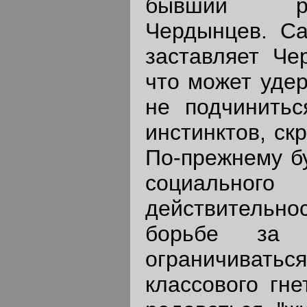
бывший рев
Чердынцев. Са
заставляет Че
что может удер
не подчинитьс
инстинктов, ск
По-прежнему б
социальн
действительнос
борьбе за 
ограничиватьс
классового гн