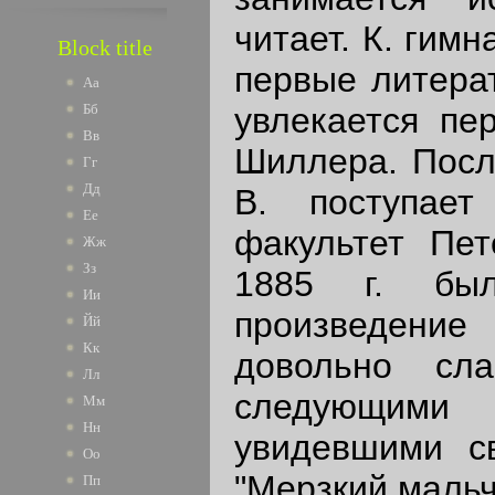
читает. К. гим
Block title
первые литера
Аа
увлекается пер
Бб
Вв
Шиллера. После
Гг
Дд
В. поступает
Ее
факультет Пет
Жж
Зз
1885 г. был
Ии
произведение 
Йй
Кк
довольно сл
Лл
следующими
Мм
Нн
увидевшими св
Оо
"Мерзкий мальч
Пп