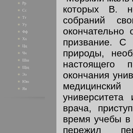
Рр
которых В. н
Сс
собраний св
Тт
Уу
окончательно 
Фф
Хх
призвание. С 
Цц
природы, необ
Чч
Шш
настоящего 
Щщ
окончания унив
Ээ
Юю
медицински
Яя
университета 
врача, присту
время учебы в 
пережил пе