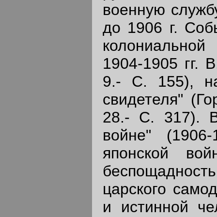
военную службу
до 1906 г. Соб
колониальной 
1904-1905 гг. В
9.- С. 155), н
свидетеля" (Го
28.- С. 317). 
войне" (1906
японской вой
беспощадност
царского само
и истинной че