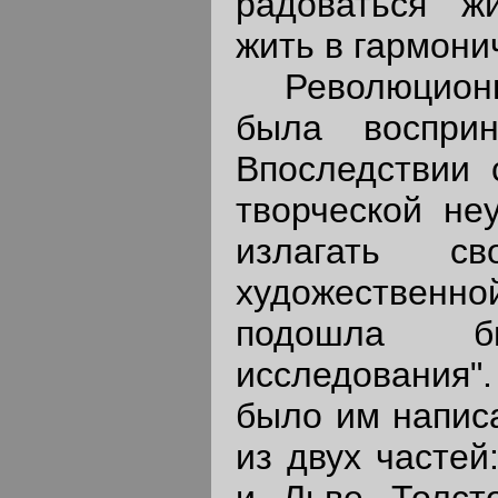
радоваться "ж
жить в гармони
Революционны
была восприн
Впоследствии 
творческой не
излагать с
художественной
подошла б
исследования
было им написа
из двух частей
и Льве Толст