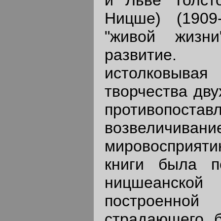
Ницше) (1909
"живой жизн
развитие. 
истолковывая
творчества дву
противопост
возвеличивание
мировосприяти
книги была п
ницшеанско
построенной
страдающего б