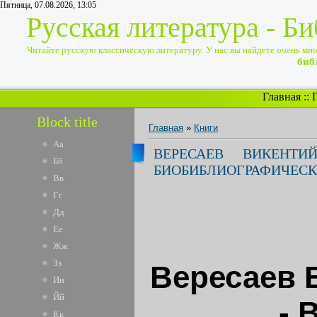
Пятница, 07.08.2026, 13:05
Русская литература - Б
Читайте русскую классическую литературу. У нас вы найдете очень много
биб
Главная
::
Block title
Главная
»
Книги
Аа
ВЕРЕСАЕВ ВИКЕНТИ
Бб
БИОБИБЛИОГРАФИЧЕСК
Вв
Гг
Дд
Ее
Жж
Зз
Вересаев 
Ии
Йй
- 
Кк