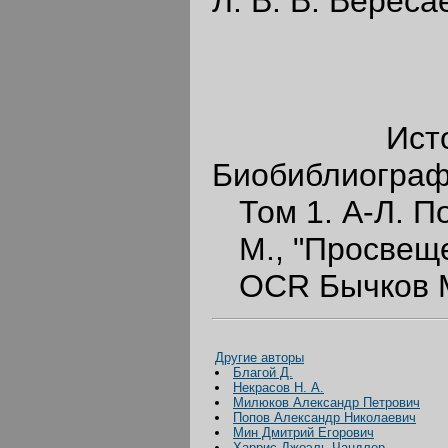
Л. В. В. Вереса
Источник:
Биобиблиограф
Том 1. А-Л. По
М., "Просвеще
OCR Бычков М
Другие авторы
Благой Д.
Некрасов Н. А.
Милюков Александр Петрович
Попов Александр Николаевич
Мин Дмитрий Егорович
Харрис Джоэль Чандлер