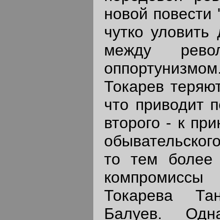
новой повести 
чутко уловить
между рево
оппортунизмо
Токарев теряю
что приводит п
второго - к пр
обывательског
то тем более
компромиссы 
Токарева Та
Балуев. Одн