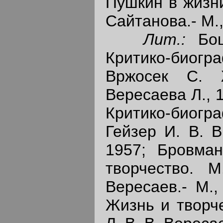
Пушкин в жизни 
Сайтанова.- М.,
Лит.:
Бо
Критико-биогр
Вржосек С. 
Вересаева Л., 
Критико-биогр
Гейзер И. В. В
1957; Бровман
творчество. 
Вересаев.- М.,
Жизнь и творче