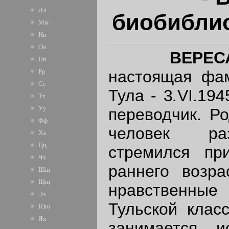
Лл
биобиблио
Мм
Нн
Оо
ВЕРЕС
Пп
настоящая ф
Рр
Сс
Тула - 3
.
VI.194
Тт
Уу
переводчик. Ро
Фф
человек раз
Хх
Цц
стремился пр
Чч
раннего возра
Шш
Щщ
нравственные 
Ээ
Тульской клас
Юю
Яя
занимается и