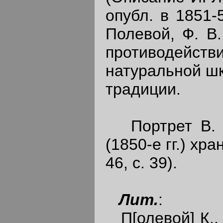
опубл. в 1851-
Полевой, Ф. В.
противодейст
натуральной шк
традиции.
Портрет В. (
(1850-е гг.) хра
46, с. 39).
Лит.
:
П[олевой] К., 