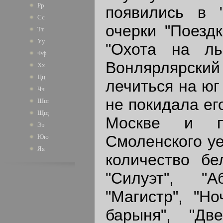
Рр
появились в "
Сс
очерки "Поезд
Тт
Уу
"Охота на ль
Фф
Вонлярлярск
Хх
Цц
лечиться на юг
Чч
не покидала его
Шш
Щщ
Москве и п
Ээ
Смоленского уе
Юю
Яя
количество бе
"Силуэт", "А
"Магистр", "Н
барыня", "Дв