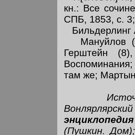
кн.: Все сочин
СПБ, 1853, с. 3
Бильдерлинг А. 
Мануйлов (2),
Герштейн (8)
Воспоминания;
там же; Мартын
Исто
Вонлярля
энциклопедия
(Пушкин. Дом);