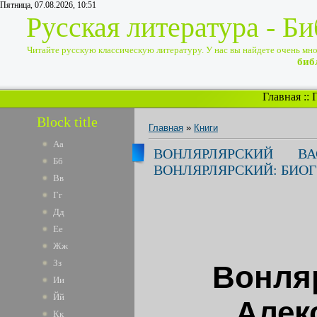
Пятница, 07.08.2026, 10:51
Русская литература - Б
Читайте русскую классическую литературу. У нас вы найдете очень много
биб
Главная
::
Block title
Главная
»
Книги
Аа
ВОНЛЯРЛЯРСКИЙ В
Бб
ВОНЛЯРЛЯРСКИЙ: БИО
Вв
Гг
Дд
Ее
Жж
Зз
Вонля
Ии
Йй
Алек
Кк