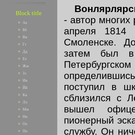
Вонлярлярс
Block title
- автор многих
Аа
апреля 1814 
Бб
Вв
Смоленске. Д
Гг
затем был в
Дд
Ее
Петербургско
Жж
определивши
Зз
Ии
поступил в шк
Йй
сблизился с Л
Кк
Лл
вышел офице
Мм
Нн
пионерный эска
Оо
службу. Он нич
Пп