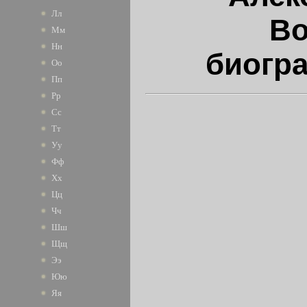
Лл
Во
Мм
Нн
биогр
Оо
Пп
Рр
Сс
Тт
Уу
Фф
Хх
Цц
Чч
Шш
Щщ
Ээ
Юю
Яя