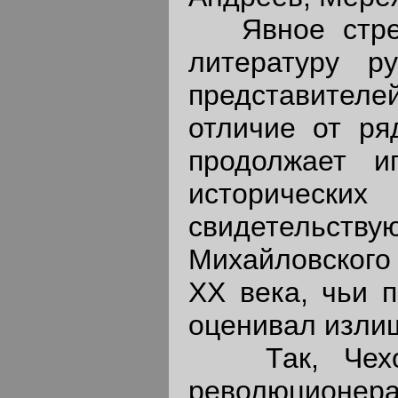
Явное стремл
литературу р
представител
отличие от ря
продолжает и
историчес
свидетель
Михайловского 
XX века, чьи 
оценивал изли
Так, Чехов,
революционер