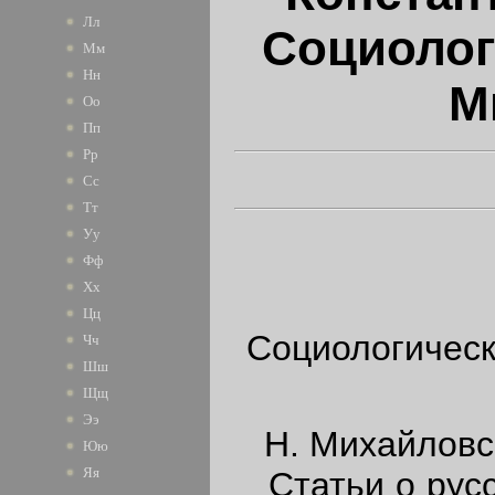
Лл
Социологи
Мм
Нн
М
Оо
Пп
Рр
Сс
Тт
Уу
Фф
Хх
Цц
Социологическ
Чч
Шш
Щщ
Ээ
Н. Михайловск
Юю
Яя
Статьи о русск