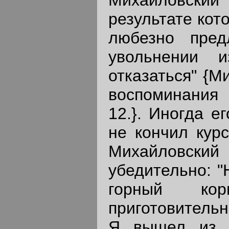
Михайловский
результате кот
любезно пред
увольнении 
отказаться" {М
воспоминания 
12.}. Иногда е
не кончил кур
Михайловск
убедительно: "
горный ко
приготовительн
Я вышел из к