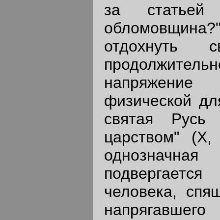
за статьей
обломовщина?"
отдохнуть с
продолжитель
напряжение 
физической для
святая Русь
царством" (X,
однозначна
подвергаетс
человека, спя
напрягавшего