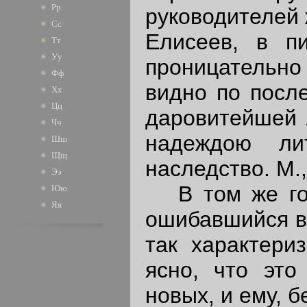
Рр
руководителей 
Сс
Елисеев, в п
Тт
Уу
проницательно
Фф
видно по после
Хх
Цц
даровитейшей 
Чч
надеждою ли
Шш
Щщ
наследство. М., 
Ээ
В том же году
Юю
Яя
ошибавшийся в
так характериз
ясно, что это
новых, и ему, 