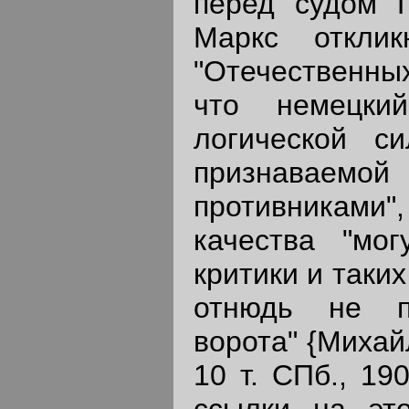
перед судом Г
Маркс откли
"Отечественных
что немецки
логической с
признаваемо
противниками"
качества "мо
критики и таки
отнюдь не по
ворота" {Михайл
10 т. СПб., 19
ссылки на эт