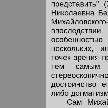
представить" 
Николаевна Бе
Михайловск
впоследстви
особенность
нескольких, и
точек зрения п
тем самым д
стереоскопи
достоинство ег
либо догматизм
Сам Михайлов