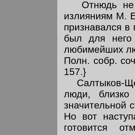
Отнюдь не с
излияниям M. E
признавался в 
был для него
любимейших люд
Полн. собр. соч.
157.}
Салтыков-Щедр
люди, близко
значительной с
Но вот наступ
готовится от