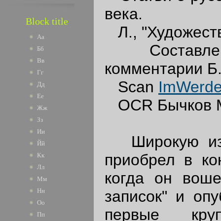
века.
Block title
Л., "Художеств
Аа
Составление
Бб
Вв
комментарии Б
Гг
Scan
ImWerd
Дд
Ее
OCR Бычков М
Жж
Зз
Ии
Широкую изве
Йй
приобрел в ко
Кк
Лл
когда он воше
Мм
Нн
записок" и оп
Оо
первые кр
Пп