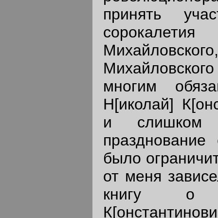
принять уча
сорокалетия 
Михайловского,
Михайловского 
многим обяза
Н[иколай] К[о
и слишком 
празднование 
было ограничит
от меня зависе
книгу о д
К[онстантинов