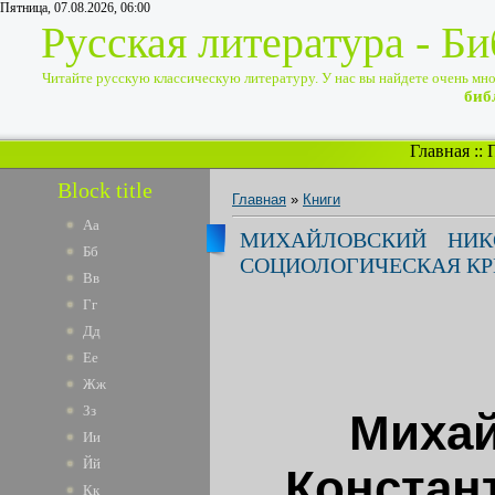
Пятница, 07.08.2026, 06:00
Русская литература - Б
Читайте русскую классическую литературу. У нас вы найдете очень много
биб
Главная
::
Block title
Главная
»
Книги
Аа
МИХАЙЛОВСКИЙ НИК
Бб
СОЦИОЛОГИЧЕСКАЯ КР
Вв
Гг
Дд
Ее
Жж
Зз
Михай
Ии
Йй
Констант
Кк