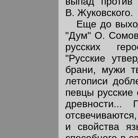
выпад против 
В. Жуковского.
Еще до выхода
"Дум" О. Сомов
русских геро
"Русские утве
брани, мужи т
летописи добл
певцы русские 
древности...
отсвечиваются,
и свойства яз
способного в с