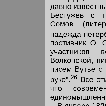
давно известны
Бестужев с т
Сомов (литер
надежда петерб
противник О. 
участников 
Волконской, пи
писем Вутье о 
26
руке".
Все эти
что совреме
единомышленни
В январе 1826