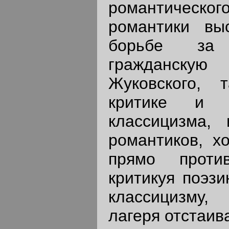
романтическ
романтики вы
борьбе за 
гражданску
Жуковского, 
критике и 
классицизма,
романтиков, х
прямо проти
критикуя поэзи
классицизму,
лагеря отстаив