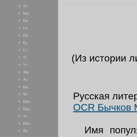
Лл
Мм
Нн
Оо
Пп
Рр
Сс
(Из истории л
Тт
Уу
Фф
Хх
Цц
Русская литера
Чч
Шш
OCR Бычков М
Щщ
Ээ
Юю
Имя популярн
Яя