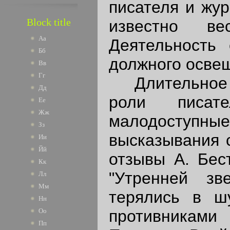
писателя и жу
Block title
известно ве
Аа
Деятельность
Бб
должного осве
Вв
Гг
Длительное в
Дд
роли писат
Ее
Жж
малодоступ
Зз
высказывания 
Ии
Йй
отзывы А. Бест
Кк
"Утренней зв
Лл
Мм
терялись в ш
Нн
противникам
Оо
Пп