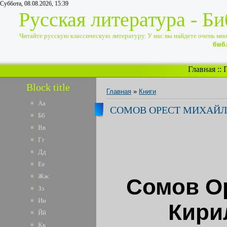
Суббота, 08.08.2026, 15:39
Русская литература - Б
Читайте русскую классическую литературу. У нас вы найдете очень много
биб
Главная
::
Block title
Главная
»
Книги
Аа
СОМОВ ОРЕСТ МИХАЙЛО
Бб
Вв
Гг
Дд
Ее
Жж
Сомов Ор
Зз
Ии
Кири
Йй
Кк