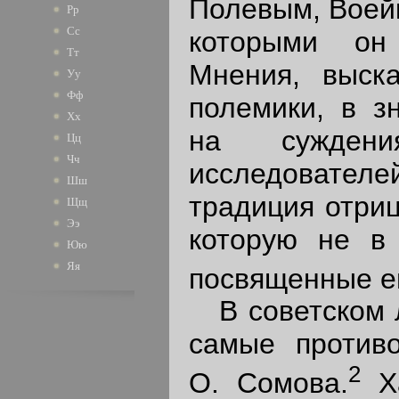
Полевым, Воей
Рр
Сс
которыми он
Тт
Мнения, выск
Уу
Фф
полемики, в з
Хх
на сужден
Цц
Чч
исследователе
Шш
традиция отриц
Щщ
Ээ
которую не в 
Юю
Яя
посвященные е
В советском л
самые противо
2
О. Сомова.
Ха