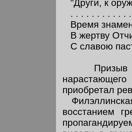
"Други, к оруж
. . . . . . . . . . . . 
Время знамена
В жертву Отчи
С славою пасть
Призыв к в
нарастающего
приобретал ре
Филэллинская 
восстанием гр
пропагандиру