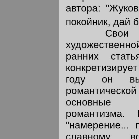
автора: "Жуко
покойник, дай 
Свои мысл
художественн
ранних стат
конкретизирует
году он вы
романтическ
основные п
романтизма. 
"намерение... 
славному в