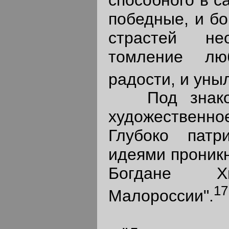
победные, и бо
страстей не
томление лю
радости, и уны
Под знаком 
художествен
Глубоко патр
идеями проникн
Богдане Хм
17
Малороссии".