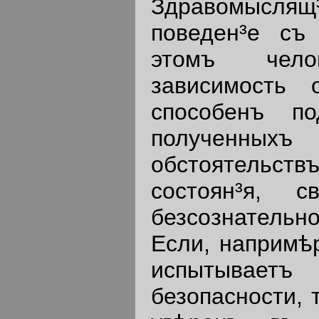
Здравомыслящ³
поведен³е съ
этомъ чело
зависимость 
способенъ по
полученны
обстоятельствъ
состоян³я, 
безсознательн
Если, напримѣр
испытываетъ 
безопасности, 