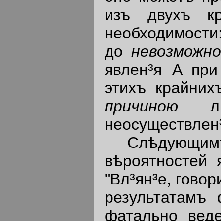
изъ двухъ кр
необходимости
до
невозможн
явлен³я A при
этихъ крайних
причиною
л
неосуществлен³я
Слѣдующимъ о
вѣроятностей 
"Вл³ян³е, гово
результатамъ 
фатально веде