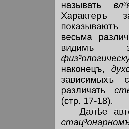
называть
вл
Характеръ за
показываютъ
весьма разли
видимъ з
физ³ологич
наконецъ,
дух
зависимыхъ с
различать
ст
(стр. 17-18).
Далѣе авторъ
стац³онарно