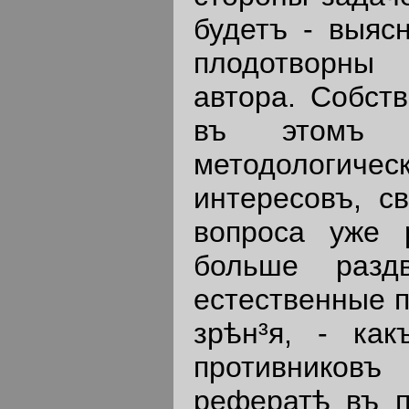
будетъ - выяс
плодотворны 
автора. Собст
въ этомъ 
методологи
интересовъ, с
вопроса уже 
больше разд
естественные 
зрѣн³я, - ка
противниковъ
рефератѣ въ п