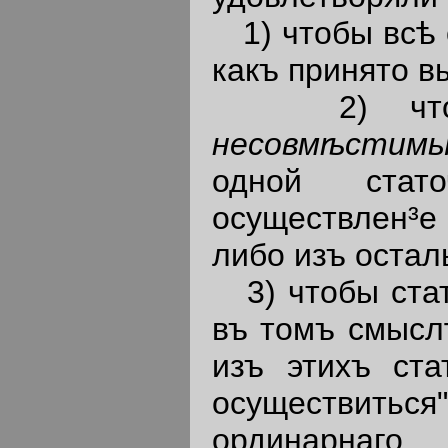
1) чтобы всѣ
какъ принято в
2) чтобы 
несовмѣстим
одной стат
осуществлен³е
либо изъ остал
3) чтобы стат
въ томъ смысл
изъ этихъ ста
осуществиться"
ординарнаго 