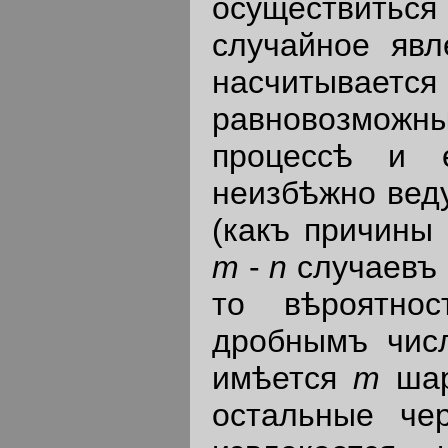
осуществить
случайное яв
насчитывае
равновозможн
процессѣ и
неизбѣжно вед
(какъ причины 
m
-
n
случаевъ 
то вѣроятно
дробнымъ чи
имѣется
m
ша
остальные че