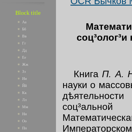
OCR Бычков М
Block title
Аа
Математи
Бб
соц³олог³и
Вв
Гг
Дд
Ее
Жж
Книга
П. А. 
Зз
Ии
науки о массов
Йй
дѣятельност
Кк
Лл
соц³альной
Мм
Нн
Математическа
Оо
Императорском
Пп