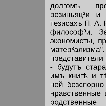
долгомъ про
резиньяц³и и
тезисахъ П. А.
философ³и. За
экономисты, пр
матер³ализ
представители 
- будутъ стара
имъ книгѣ и т
ней безспорно 
нравственные и
родственные