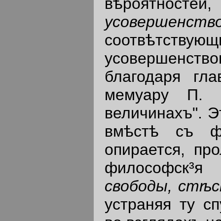
вѣроятностей,
усовершенс
соотвѣтств
усовершенств
благодаря гл
мемуару П. 
величинахъ". Э
вмѣстѣ съ ф
опирается, пр
философск³
свободы, стѣсн
устраняя ту сп