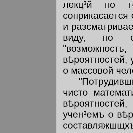
лекц³й по те
соприкасается 
и разсматрива
виду, по с
"возможность
вѣроятностей, 
о массовой чел
"Потрудившис
чисто математ
вѣроятносте
учен³емъ о вѣ
составляжшщх