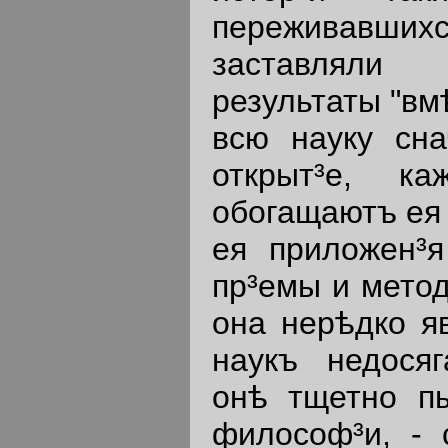
переживавшихс
заставляли
результаты "вм
всю науку сна
открыт³е, к
обогащаютъ ея
ея приложен³я
пр³емы и метод
она нерѣдко я
наукъ недося
онѣ тщетно пы
философ³и, - 