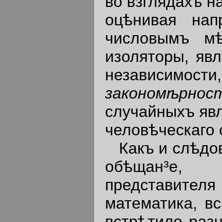
во взглядахъ н
оцѣнивая нап
числовымъ мѣ
изоляторы, яв
независимости
закономѣрно
случайныхъ явл
человѣческаго с
Какъ и слѣдов
обѣщан³е,
представителя 
математика, вс
встрѣтило разн