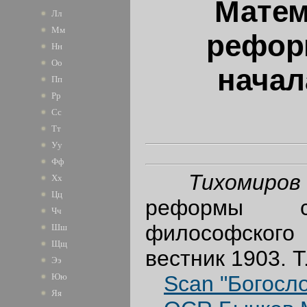
Матем
Лл
Мм
рефор
Нн
Оо
начал
Пп
Рр
Сс
Тт
Уу
Фф
Тихомиро
Хх
Цц
реформы с
Чч
философского
Шш
Щщ
вестник 1903. Т.
Ээ
Scan "Богосл
Юю
Яя