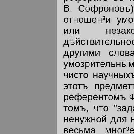
В. Софроновъ)
отношен³и умо
или незак
дѣйствительн
другими слов
умозрительны
чисто научныхъ
этотъ предме
референтомъ Ф
томъ, что "за
ненужной для н
весьма мног³