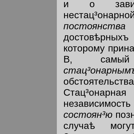
и о завис
нестац³онар
постоянств
достовѣрныхъ
которому прина
В, самый 
стац³онарны
обстоятельс
Стац³онарная
независимос
состоян³ю
поз
случаѣ мог