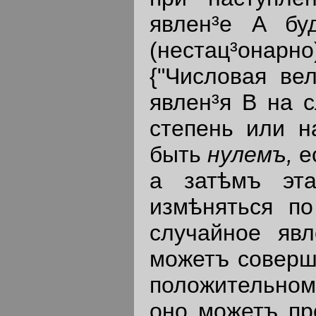
явлен³е A бу
(нестац³онарно
{"Числовая вел
явлен³я В на 
степень или н
быть
нулемъ,
е
a затѣмъ эта
измѣняться по
случайное явл
можетъ соверш
положительном
оно можетъ про