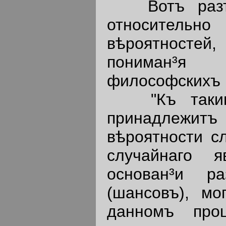
Вотъ разъяс
относительно
вѣроятностей
пониман³я 
философскихъ 
"Къ такимъ 
принадлежит
вѣроятности сл
случайнаго 
основан³и ра
(шансовъ), м
данномъ про