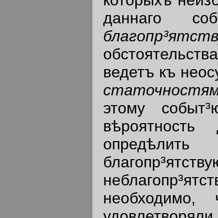
даннаго с
благопр³ятс
обстоятельств
ведетъ къ нео
статочностя
этому событ³
вѣроятность
опредѣли
благопр³ятству
неблагопр³ятст
необходимо, 
удовлетворяли