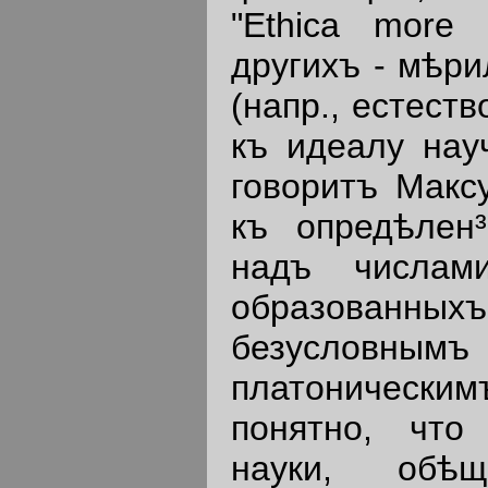
"Ethica more 
другихъ - мѣри
(напр., естест
къ идеалу науч
говоритъ Максу
къ опредѣлен
надъ числам
образованны
безусловнымъ
платоническим
понятно, что
науки, обѣ