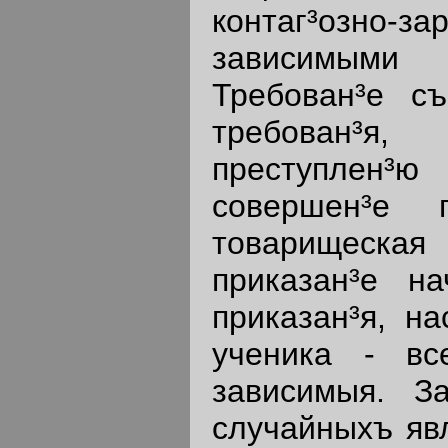
контаг³озно
зависимыми
Требован³е съ
требован³я
преступлен³ю
совершен³е п
товарищеская
приказан³е на
приказан³я, на
ученика - вс
зависимыя. З
случайныхъ явл