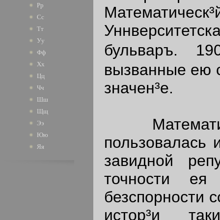
Рр
Математическ³
Сс
Уннверситетс
Тт
Уу
бульваръ. 19
Фф
Хх
вызванные ею 
Цц
значен³е.
Чч
Шш
Щщ
Математика
Ээ
Юю
пользовалась и
Яя
завидной реп
точности ея
безспорности с
истор³и та