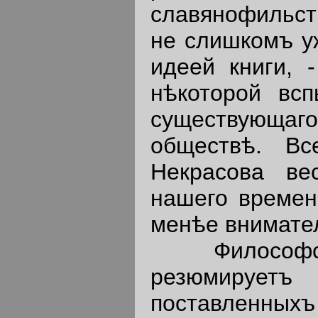
славянофильств
не слишкомъ у
идеей книги, 
нѣкоторой всп
существующаг
обществѣ. Вс
Некрасова ве
нашего времен
менѣе внимател
Философское
резюмируетъ
поставленн