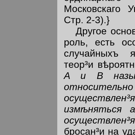
Московскаго 
Стр. 2-3).}
Другое основн
роль, есть ос
случайныхъ я
теор³и вѣроят
A и В назыв
относительно
осуществлен³я
измѣняться a 
осуществлен³
бросан³и на уд