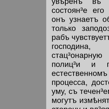
увѣренъ въ 
состоян³е его
онъ узнаетъ о
только заподо
рабъ чувствует
господина, 
стац³онарную
полиц³и и п
естественном
процесса, дос
уму, съ течен³
могутъ измѣнят