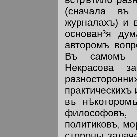
(сначала въ
журналахъ) и 
основан³я дум
авторомъ вопр
Въ самомъ д
Некрасова за
разносторо
практическихъ 
въ нѣкотором
философовъ, 
политиковъ, мо
стороны задач