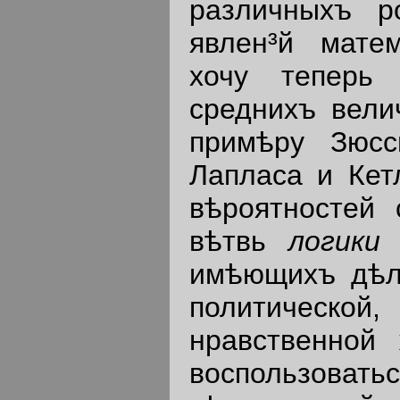
различныхъ р
явлен³й матем
хочу теперь 
среднихъ вели
примѣру Зюсс
Лапласа и Кетл
вѣроятностей 
вѣтвь
логик
имѣющихъ дѣл
политической
нравственной
воспользоват