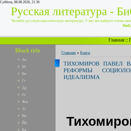
Суббота, 08.08.2026, 21:36
Русская литература - Б
Читайте русскую классическую литературу. У нас вы найдете очень много
биб
Главная
::
Block title
Главная
»
Книги
Аа
ТИХОМИРОВ ПАВЕЛ В
Бб
РЕФОРМЫ СОЦИОЛ
Вв
ИДЕАЛИЗМА
Гг
Дд
Ее
Жж
Зз
Ии
Тихомиро
Йй
Кк