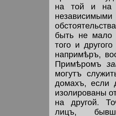
на той и на 
независимыми
обстоятельств
быть не мало 
того и другого
напримѣръ, во
Примѣромъ
з
могутъ служит
домахъ, если 
изолированы от
на другой. То
лицъ, бывш