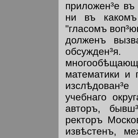
приложен³е въ 
ни въ какомъ
"гласомъ воп³ю
долженъ вызва
обсужден
многообѣщающ
математики и 
изслѣдован³е
учебнаго окру
авторъ, бывш
ректоръ Москов
извѣстенъ, ме