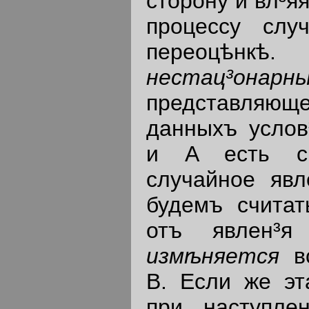
сторону и вл³я
процессу слу
переоцѣнкѣ.
нестац³онар
представляю
данныхъ услов
и A есть св
случайное явл
будемъ счита
отъ явлен³я
измѣняется
в
В. Если же э
при наступле