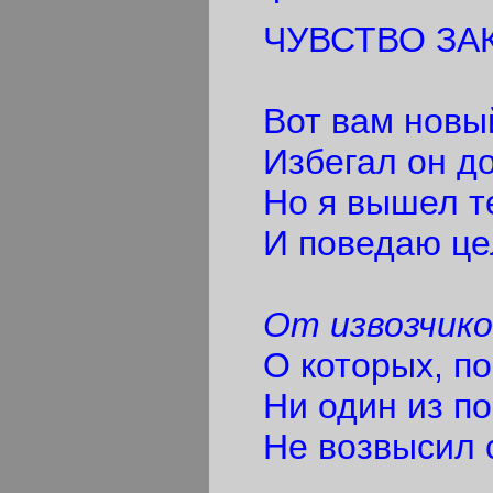
ЧУВСТВО ЗА
Вот вам новый
Избегал он до
Но я вышел те
И поведаю це
От извозчико
О которых, по 
Ни один из по
Не возвысил с