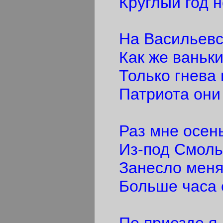
Круглый год н
На Васильевск
Как же ваньки
Только гнева 
Патриота они п
Раз мне осень
Из-под Смольн
Занесло меня 
Больше часа е