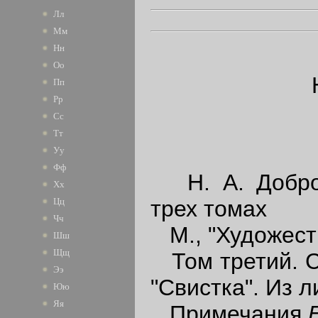
Лл
Мм
Нн
Оо
Пп
Рр
Сс
Тт
Уу
Фф
Н. А. Доброл
Хх
трех томах
Цц
Чч
М., "Художеств
Шш
Щщ
Том третий. Ст
Ээ
"Свистка". Из л
Юю
Яя
Примечания