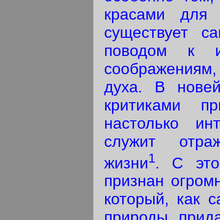
красами для 
существует с
поводом к и
соображениям,
духа. В нове
критиками п
настолько ин
служит отра
1
жизни
. С это
признан огромн
который, как с
природы прида