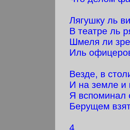
Лягушку ль вид
В театре ль р
Шмеля ли зрел
Иль офицеров 
Везде, в столи
И на земле и н
Я вспоминал о
Берущем взятки
4