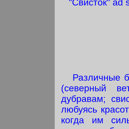
"Свисток" ad s
Различные быв
(северный ве
дубравам; сви
любуясь красот
когда им сил