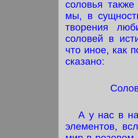
соловья также
мы, в сущност
творения люб
соловей в ист
что иное, как 
сказано:
Солов
А у нас в нат
элементов, вс
мир в розовом 