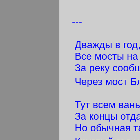
---
Дважды в год, 
Все мосты на Н
За реку сообщ
Через мост Бл
Тут всем вань
За концы отда
Но обычная та