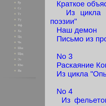
Краткое объя
Рр
Сс
Из цикла "М
Тт
поэзии"
Уу
Фф
Наш демон
Хх
Письмо из пр
Цц
Чч
Шш
Щщ
No 3
Ээ
Раскаяние Ко
Юю
Яя
Из цикла "Опы
No 4
Из фельетона