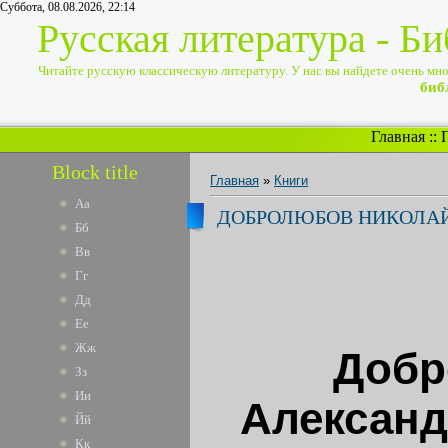
Суббота, 08.08.2026, 22:14
Русская литература - Б
Читайте русскую классическую литературу. У нас вы найдете очень много
биб
Главная
::
Block title
Главная
»
Книги
Аа
ДОБРОЛЮБОВ НИКОЛАЙ 
Бб
Вв
Гг
Дд
Ее
Жж
Добр
Зз
Ии
Александ
Йй
Кк