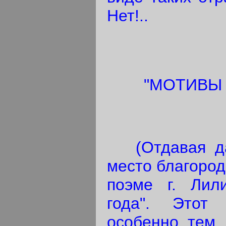
Нет!..
"МОТИВЫ
(Отдавая дан
место благород
поэме г. Лил
года". Этот 
особенно тем,