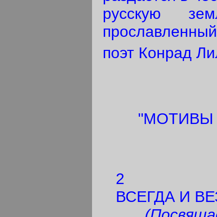
русскую зе
прославленны
поэт Конрад Л
"МОТИВЫ
2
ВСЕГДА И ВЕ
(Посвяща