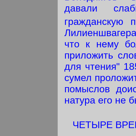
давали сла
гражданскую п
Лилиеншвагера
что к нему бо
приложить слов
для чтения" 18
сумел проложит
помыслов доис
натура его не б
ЧЕТЫРЕ ВРЕ