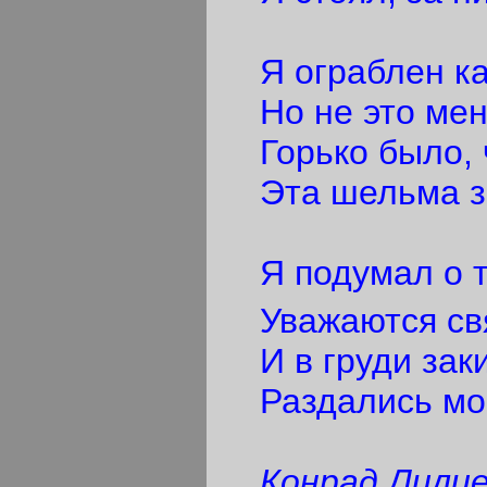
Я ограблен ка
Но не это мен
Горько было, 
Эта шельма за
Я подумал о то
Уважаются свя
И в груди зак
Раздались мои
Конрад Лили