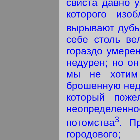
свиста давно у
которого изоб
вырывают дубы
себе столь ве
гораздо умерен
недурен; но он
мы не хотим 
брошенную нед
который поже
неопределенн
3
потомства
. П
городового