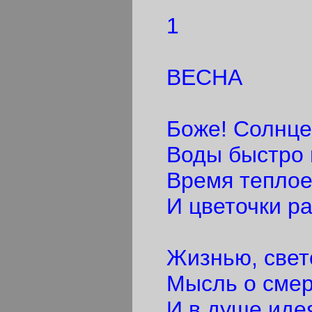
1
ВЕСНА
Боже! Солнце 
Воды быстро п
Время теплое 
И цветочки ра
Жизнью, свето
Мысль о смерт
И в душе идея