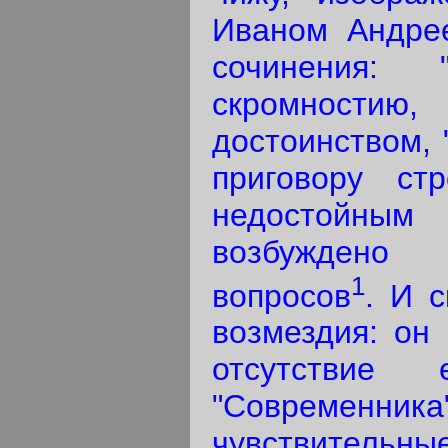
Иваном Андре
сочинения:
скромностию
достоинством, 
приговору ст
недостойны
возбуждено
1
вопросов
. И 
возмездия: он 
отсутствие
"Современн
чувствительны