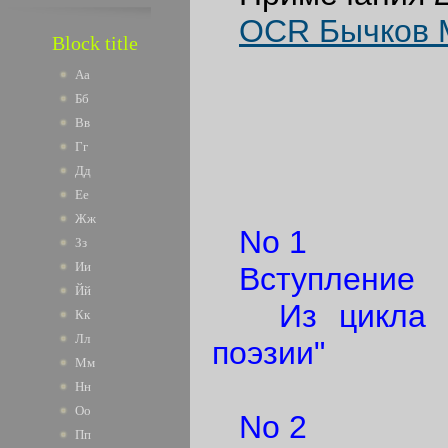
OCR Бычков М
Block title
Аа
Бб
Вв
Гг
Дд
Ее
Жж
No 1
Зз
Ии
Вступление
Йй
Из цикла "М
Кк
Лл
поэзии"
Мм
Нн
Оо
No 2
Пп