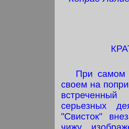
КР
При самом пе
своем на попр
встреченны
серьезных де
"Свисток" вне
чижу, изобра