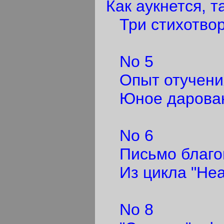
Как аукнется, т
Три стихотвор
No 5
Опыт отучения
Юное дарова
No 6
Письмо благо
Из цикла "Неа
No 8