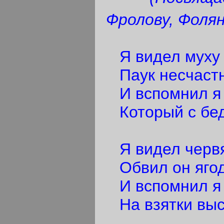
Фролову, Фоля
Я видел муху в
Паук несчастн
И вспомнил я 
Который с бед
Я видел червя
Обвил он ягод
И вспомнил я 
На взятки выс