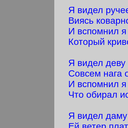
Я видел ручее
Виясь коварно
И вспомнил я 
Который криво
Я видел деву н
Совсем нага о
И вспомнил я 
Что обирал ис
Я видел даму 
Ей ветер плат