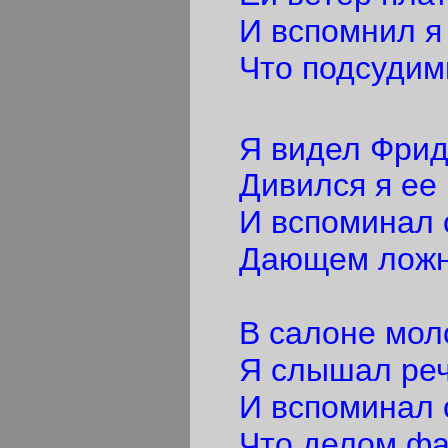
И вспомнил я 
Что подсудимы
Я видел Фридб
Дивился я ее 
И вспоминал о
Дающем ложны
В салоне мол
Я слышал речи
И вспоминал о
Что делом фал