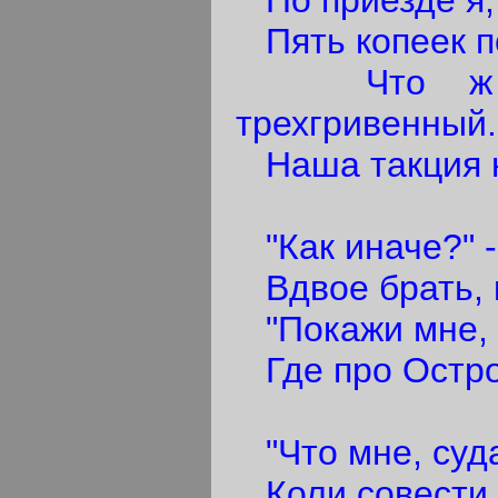
По приезде я,
Пять копеек п
Что ж мой
трехгривенный.
Наша такция но
"Как иначе?" -
Вдвое брать, к
"Покажи мне, п
Где про Остро
"Что мне, суда
Коли совести н