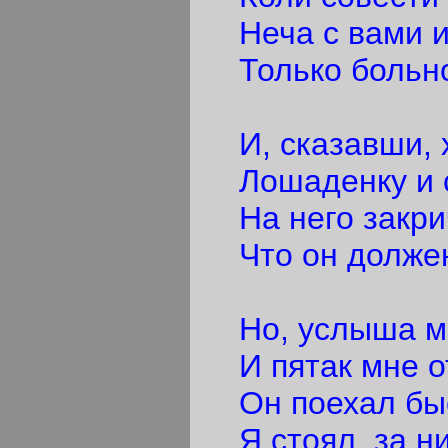
Неча с вами и 
Только больно
И, сказавши, 
Лошаденку и с
На него закри
Что он должен
Но, услыша мо
И пятак мне от
Он поехал быс
Я стоял, за н