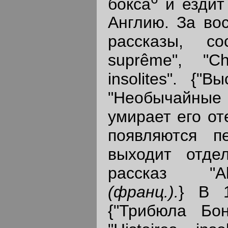
бокса
и ездит
Англию. За во
рассказы, со
suprême", "Ch
insolites". {"
"Необычайные
умирает его оте
появляются п
выходит отдел
рассказ "Aké
(франц.).
} В 1
{"Трибюла Б