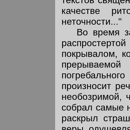
текстов священ
качестве рит
неточности..."
Во время зау
распростер
покрывалом, к
прерываемой
погребально
произносит реч
необозримой, ч
собрал самые 
раскрыл страш
веры, одушевл