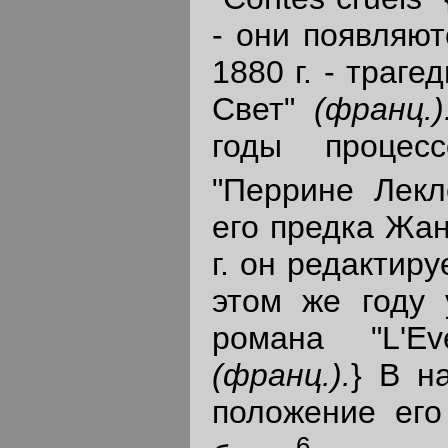
- они появляют
1880 г. - траг
Свет"
(франц.)
годы процес
"Перрине Лекл
его предка Жан
г. он редактиру
этом же году 
романа "L'Ev
(франц.).
} В н
положение его
6