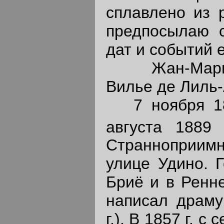
сплавлено из 
предпосылаю с
дат и событий е
Жан-Мария-М
Вилье де Лиль
7 ноября 183
августа 1889 
Странноприимны
улице Удино. 
Бриё и в Ренне
написал драму
г.). В 1857 г. 