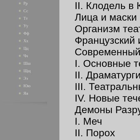
II. Клодель в 
Рр
Сс
Лица и маски
Тт
Организм теа
Уу
Фф
Французский и
Хх
Цц
Современный 
Чч
I. Основные т
Шш
Щщ
II. Драматурги
Ээ
III. Театраль
Юю
Яя
IV. Новые теч
Демоны Разру
I. Меч
II. Порох