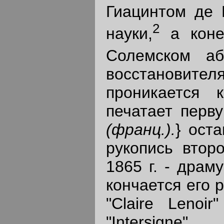
Гиацинтом де 
2
науки,
а конец
Солемском абб
восстановит
проникается 
печатает перву
(франц.).
} ост
рукопись втор
1865 г. - драму
кончается его 
"Claire Lenoi
"Intersigne