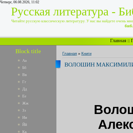
Четверг, 06.08.2026, 11:02
Русская литература - Б
Читайте русскую классическую литературу. У нас вы найдете очень много
биб
Главная
::
Block title
Главная
»
Книги
Аа
ВОЛОШИН МАКСИМИЛИА
Бб
Вв
Гг
Дд
Ее
Жж
Воло
Зз
Ии
Алек
Йй
Кк