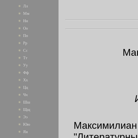
Лл
Мм
Нн
Оо
Пп
Рр
Ма
Сс
Тт
Уу
Фф
Хх
Цц
Чч
Шш
Щщ
Ээ
Максимилиан В
Юю
Яя
"Литературные