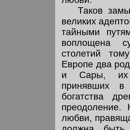
Таков замысе
великих адепто
тайными путям
воплощена с
столетий том
Европе два род
и Сары, их 
принявших в
богатства др
преодоление. 
любви, правящ
должна быть 