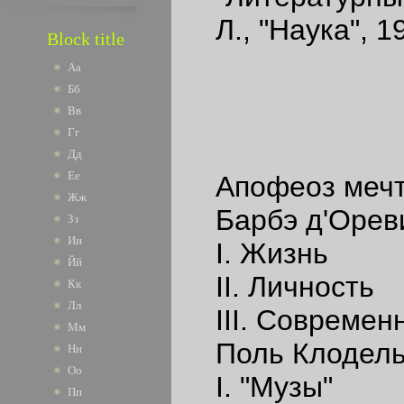
Л., "Наука", 1
Block title
Аа
Бб
Вв
Гг
Дд
Ее
Апофеоз меч
Жж
Барбэ д'Орев
Зз
Ии
I. Жизнь
Йй
II. Личность
Кк
Лл
III. Современн
Мм
Поль Клодел
Нн
Оо
I. "Музы"
Пп