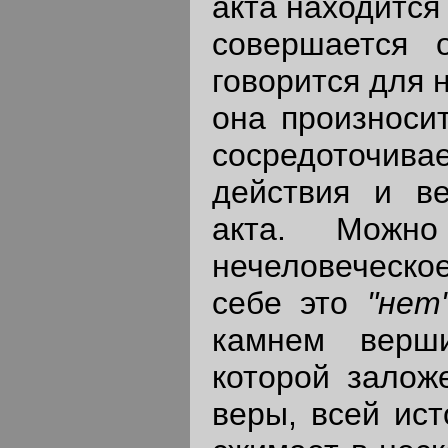
акта находится
совершается о
говорится для 
она произносит
сосредоточива
действия и в
акта. Можно
нечеловеческо
себе это
"не
камнем верш
которой залож
веры, всей ист