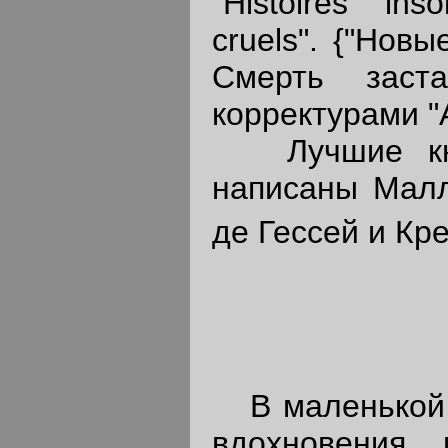
"Histoires ins
cruels". {"Нов
Смерть заст
корректурами "
Лучшие книг
написаны Малл
де Гессей и Кр
В маленькой, 
вдохновения 