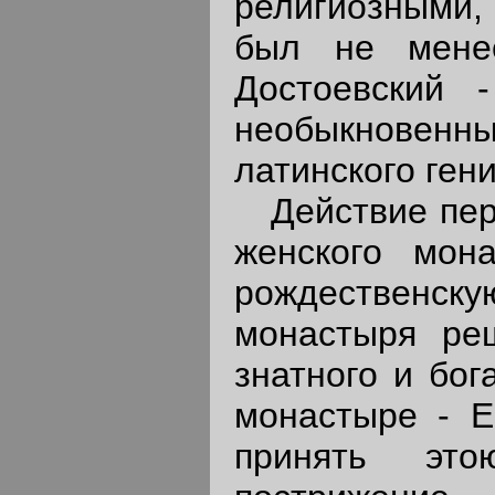
религиозными,
был не менее
Достоевский -
необыкновен
латинского ген
Действие перв
женского мон
рождественс
монастыря ре
знатного и бог
монастыре - Е
принять эт