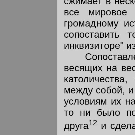
сжимает в нес
все мировое 
громадному ис
сопоставить т
инквизиторе" и
Сопоставлени
весящих на вес
католичества,
между собой, и
условиям их на
то ни было по
12
друга
и сдела