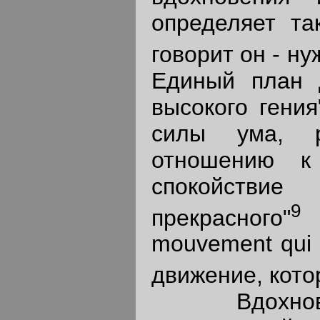
определяет та
говорит он - ну
Единый план 
высокого гения
силы ума, р
отношению к 
спокойстви
9
прекрасного"
(
mouvement qui 
движение, кот
Вдохновени